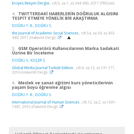
Erciyes İletişim Dergisi
, cilt.5, sa.1, ss.344-360, 2017 (TRDizin)
4.
TWITTERDAKİ HABERLERİN DOĞRULUK ALGISINI
TESPİT ETMEYE YÖNELİK BİR ARAŞTIRMA
DOĞRU Y. B.
,
DOĞRU S.
the Journal of Academic Social Sciences
, cilt.54, sa.54, ss.433-
449, 2017 (Hakemli Dergi)
5.
GSM Operatörü Kullanıcılarının Marka Sadakati
Üzrine Bir İnceleme
DOĞRU S.
,
KOÇER S.
Global Media Journal Turkish Edition
, cilt.6, sa.12, ss.131-171,
2016 (Hakemli Dergi)
6.
Meslek ve sanat eğitimi kurs yöneticilerinin
yaşam boyu öğrenme algısı
DOĞRU Y. B.
,
DOĞRU S.
International Journal of Human Sciences
, cilt.12, sa.2, ss.1931-
1947, 2015 (Hakemli Dergi)