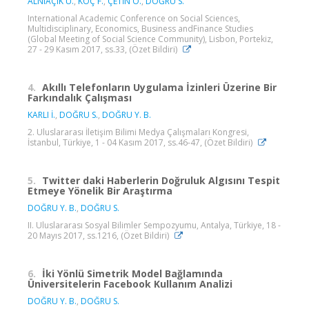
ALNIAÇIK Ü.
,
KOÇ F.
,
ÇETİN O.
,
DOĞRU S.
International Academic Conference on Social Sciences,
Multidisciplinary, Economics, Business andFinance Studies
(Global Meeting of Social Science Community), Lisbon, Portekiz,
27 - 29 Kasım 2017, ss.33, (Özet Bildiri)
4.
Akıllı Telefonların Uygulama İzinleri Üzerine Bir
Farkındalık Çalışması
KARLI İ.
,
DOĞRU S.
,
DOĞRU Y. B.
2. Uluslararası İletişim Bilimi Medya Çalışmaları Kongresi,
İstanbul, Türkiye, 1 - 04 Kasım 2017, ss.46-47, (Özet Bildiri)
5.
Twitter daki Haberlerin Doğruluk Algısını Tespit
Etmeye Yönelik Bir Araştırma
DOĞRU Y. B.
,
DOĞRU S.
II. Uluslararası Sosyal Bilimler Sempozyumu, Antalya, Türkiye, 18 -
20 Mayıs 2017, ss.1216, (Özet Bildiri)
6.
İki Yönlü Simetrik Model Bağlamında
Üniversitelerin Facebook Kullanım Analizi
DOĞRU Y. B.
,
DOĞRU S.