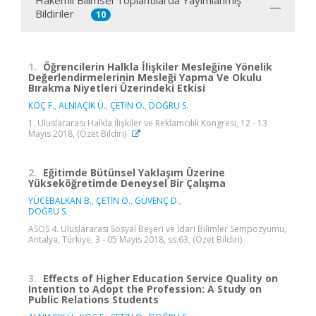
Hakemli Bilimsel Toplantılarda Yayımlanmış
Bildiriler
10
1.
Öğrencilerin Halkla İlişkiler Mesleğine Yönelik
Değerlendirmelerinin Mesleği Yapma Ve Okulu
Bırakma Niyetleri Üzerindeki Etkisi
KOÇ F.
,
ALNIAÇIK Ü.
,
ÇETİN O.
,
DOĞRU S.
1. Uluslararası Halkla İlişkiler ve Reklamcılık Kongresi, 12 - 13
Mayıs 2018, (Özet Bildiri)
2.
Eğitimde Bütünsel Yaklaşım Üzerine
Yükseköğretimde Deneysel Bir Çalışma
YÜCEBALKAN B.
,
ÇETİN O.
,
GÜVENÇ D.
,
DOĞRU S.
ASOS 4. Uluslararası Sosyal Beşeri ve İdari Bilimler Sempozyumu,
Antalya, Türkiye, 3 - 05 Mayıs 2018, ss.63, (Özet Bildiri)
3.
Effects of Higher Education Service Quality on
Intention to Adopt the Profession: A Study on
Public Relations Students