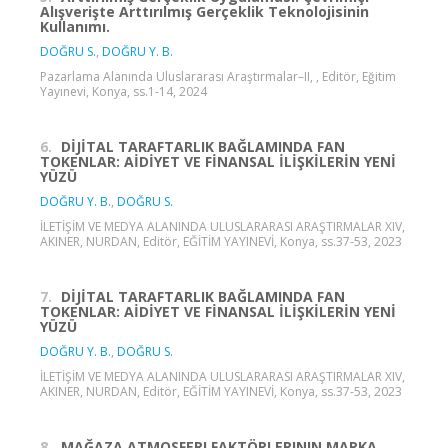
Alışverişte Arttırılmış Gerçeklik Teknolojisinin
Kullanımı.
DOĞRU S.
,
DOĞRU Y. B.
Pazarlama Alanında Uluslararası Araştırmalar–II, , Editör, Eğitim
Yayınevi, Konya, ss.1-14, 2024
6.
DİJİTAL TARAFTARLIK BAĞLAMINDA FAN
TOKENLAR: AİDİYET VE FİNANSAL İLİŞKİLERİN YENİ
YÜZÜ
DOĞRU Y. B.
,
DOĞRU S.
İLETİŞİM VE MEDYA ALANINDA ULUSLARARASI ARAŞTIRMALAR XIV,
AKINER, NURDAN, Editör, EĞİTİM YAYINEVİ, Konya, ss.37-53, 2023
7.
DİJİTAL TARAFTARLIK BAĞLAMINDA FAN
TOKENLAR: AİDİYET VE FİNANSAL İLİŞKİLERİN YENİ
YÜZÜ
DOĞRU Y. B.
,
DOĞRU S.
İLETİŞİM VE MEDYA ALANINDA ULUSLARARASI ARAŞTIRMALAR XIV,
AKINER, NURDAN, Editör, EĞİTİM YAYINEVİ, Konya, ss.37-53, 2023
8.
MAĞAZA ATMOSFERI FAKTÖRLERININ MARKA