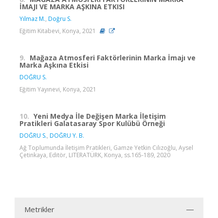
İMAJI VE MARKA AŞKINA ETKISI
Yılmaz M.
,
Doğru S.
Eğitim Kitabevi, Konya, 2021
9.
Mağaza Atmosferi Faktörlerinin Marka İmajı ve
Marka Aşkına Etkisi
DOĞRU S.
Eğitim Yayınevi, Konya, 2021
10.
Yeni Medya İle Değişen Marka İletişim
Pratikleri Galatasaray Spor Kulübü Örneği
DOĞRU S.
,
DOĞRU Y. B.
Ağ Toplumunda İletişim Pratikleri, Gamze Yetkin Cılızoğlu, Aysel
Çetinkaya, Editör, LITERATÜRK, Konya, ss.165-189, 2020
Metrikler