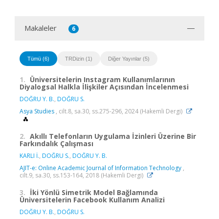
Makaleler
6
Tümü (6)
TRDizin (1)
Diğer Yayınlar (5)
1.
Üniversitelerin Instagram Kullanımlarının
Diyalogsal Halkla İlişkiler Açısından İncelenmesi
DOĞRU Y. B.
,
DOĞRU S.
Asya Studies
, cilt.8, sa.30, ss.275-296, 2024 (Hakemli Dergi)
2.
Akıllı Telefonların Uygulama İzinleri Üzerine Bir
Farkındalık Çalışması
KARLI İ.
,
DOĞRU S.
,
DOĞRU Y. B.
AJIT-e: Online Academic Journal of Information Technology
,
cilt.9, sa.30, ss.153-164, 2018 (Hakemli Dergi)
3.
İki Yönlü Simetrik Model Bağlamında
Üniversitelerin Facebook Kullanım Analizi
DOĞRU Y. B.
,
DOĞRU S.