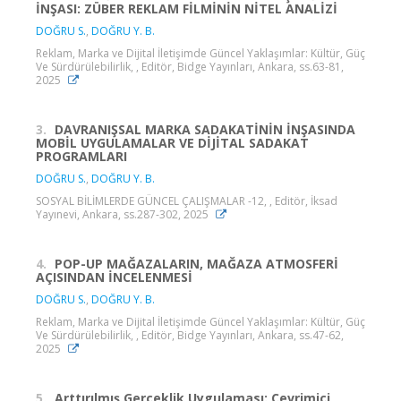
İNŞASI: ZÜBER REKLAM FİLMİNİN NİTEL ANALİZİ
DOĞRU S.
,
DOĞRU Y. B.
Reklam, Marka ve Dijital İletişimde Güncel Yaklaşımlar: Kültür, Güç
Ve Sürdürülebilirlik, , Editör, Bidge Yayınları, Ankara, ss.63-81,
2025
3.
DAVRANIŞSAL MARKA SADAKATİNİN İNŞASINDA
MOBİL UYGULAMALAR VE DİJİTAL SADAKAT
PROGRAMLARI
DOĞRU S.
,
DOĞRU Y. B.
SOSYAL BİLİMLERDE GÜNCEL ÇALIŞMALAR -12, , Editör, İksad
Yayınevi, Ankara, ss.287-302, 2025
4.
POP-UP MAĞAZALARIN, MAĞAZA ATMOSFERİ
AÇISINDAN İNCELENMESİ
DOĞRU S.
,
DOĞRU Y. B.
Reklam, Marka ve Dijital İletişimde Güncel Yaklaşımlar: Kültür, Güç
Ve Sürdürülebilirlik, , Editör, Bidge Yayınları, Ankara, ss.47-62,
2025
5.
Arttırılmış Gerçeklik Uygulaması: Çevrimiçi