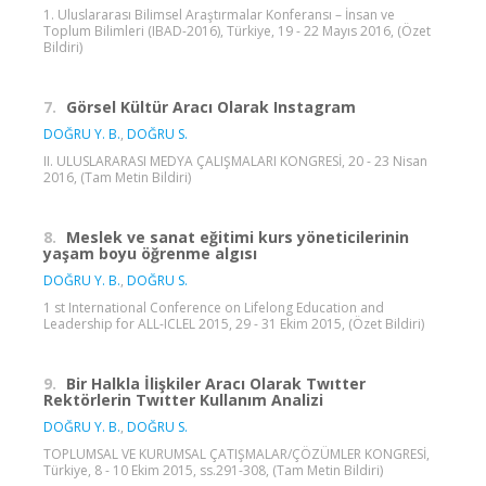
1. Uluslararası Bilimsel Araştırmalar Konferansı – İnsan ve
Toplum Bilimleri (IBAD-2016), Türkiye, 19 - 22 Mayıs 2016, (Özet
Bildiri)
7.
Görsel Kültür Aracı Olarak Instagram
DOĞRU Y. B.
,
DOĞRU S.
II. ULUSLARARASI MEDYA ÇALIŞMALARI KONGRESİ, 20 - 23 Nisan
2016, (Tam Metin Bildiri)
8.
Meslek ve sanat eğitimi kurs yöneticilerinin
yaşam boyu öğrenme algısı
DOĞRU Y. B.
,
DOĞRU S.
1 st International Conference on Lifelong Education and
Leadership for ALL-ICLEL 2015, 29 - 31 Ekim 2015, (Özet Bildiri)
9.
Bir Halkla İlişkiler Aracı Olarak Twıtter
Rektörlerin Twıtter Kullanım Analizi
DOĞRU Y. B.
,
DOĞRU S.
TOPLUMSAL VE KURUMSAL ÇATIŞMALAR/ÇÖZÜMLER KONGRESİ,
Türkiye, 8 - 10 Ekim 2015, ss.291-308, (Tam Metin Bildiri)