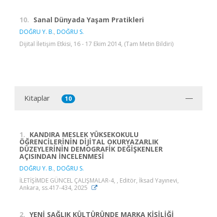
10.
Sanal Dünyada Yaşam Pratikleri
DOĞRU Y. B.
,
DOĞRU S.
Dijital İletişim Etkisi, 16 - 17 Ekim 2014, (Tam Metin Bildiri)
Kitaplar
10
1.
KANDIRA MESLEK YÜKSEKOKULU
ÖĞRENCİLERİNİN DİJİTAL OKURYAZARLIK
DÜZEYLERİNİN DEMOGRAFİK DEĞİŞKENLER
AÇISINDAN İNCELENMESİ
DOĞRU Y. B.
,
DOĞRU S.
İLETİŞİMDE GÜNCEL ÇALIŞMALAR-4, , Editör, İksad Yayınevi,
Ankara, ss.417-434, 2025
2.
YENİ SAĞLIK KÜLTÜRÜNDE MARKA KİŞİLİĞİ