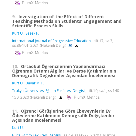
PlumX Metrics
9.
Investigation of the Effect of Different
Teaching Methods on Students’ Engagement and
Scientific Process Skills
Kurt U.
,
Sezek F.
International Journal of Progressive Education
, cilt.17, sa.3,
ss.86-101, 2021 (Hakemli Dergi)
PlumX Metrics
10.
Ortaokul Öğrencilerinin Yapılandırmacı
Öğrenme Ortamı Algıları ve Derse Katılımlarının
Demografik Değişkenler Açısından İncelenmesi
Kurt U.
,
Bayar M. F.
Trakya Üniversitesi Eğitim Fakültesi Dergisi
, cilt.10, sa.1, ss.140-
PlumX Metrics
150, 2020 (Hakemli Dergi)
11.
Öğrenci Görüşlerine Göre Ebeveynlerin Ev
Ödevlerine Katılımının Demografik Değişkenler
Açısından İncelenmesi
Kurt U.
Buca Eğitim Fakültesi Dergisi
, sa.49, ss.60-72, 2020 (TRDizin)