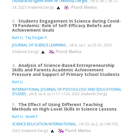
Uluslararası Eğitim Bilim ve Teknoloji Dergisi
, cilt.9, sa.1, ss.12-
PlumX Metrics
24, 2023 (Hakemli Dergi)
3.
Students Engagement in Science during Covid-
19 Pandemic: Role of Self-Efficacy Beliefs and
Achievement Goals
Kurt U.
,
Taş Dogan Y.
JOURNAL OF SCIENCE LEARNING
, cilt.6, sa.1, ss.23-33, 2023
PlumX Metrics
(Hakemli Dergi)
4.
Analysis of Science-Based Entrepreneurship
Skills and Parents Academic Achievement
Pressure and Support of Primary School Students
Kurt U.
INTERNATIONAL JOURNAL OF PSYCHOLOGY AND EDUCATIONAL
STUDIES
, cilt.9, sa.4, ss.1111-1120, 2022 (Hakemli Dergi)
5.
The Effect of Using Different Teaching
Methods on High-Level Skills in Science Lessons
Kurt U.
,
Sezek F.
SCIENCE EDUCATION INTERNATIONAL
, cilt.33, sa.2, ss.146-155,
PlumX Metrics
2022 (Hakemli Dergi)