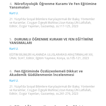
4.
Nörofizyolojik Öğrenme Kuramı Ve Fen Eğitimine
Yansımaları
Kurt U.
21. Yüzyıl’da Sosyal Bilimlere Karşılaştırmalı Bir Bakış: Yöntemler
ve Kuramlar, Coşgun Ögeyik Muhlise,Uzun Kutay,ÜN Lütfullah,
Editör, Özgür Yayınları, Gaziantep, ss.117-125, 2023
5.
DURUMLU ÖĞRENME KURAMI VE FEN EĞİTİMİNE
YANSIMALARI
Kurt U.
EĞİTİM BİLİMLERİ ALANINDA ULUSLARARASI ARAŞTIRMALAR XXI,
ÜNAL SUAT, Editör, Eğitim Yayınevi, Konya, ss.105-121, 2023
6.
Fen Eğitiminde Özdüzenlemeli Dikkat ve
Akademik Güdülenmenin İncelenmesi
Kurt U.
21. Yüzyıl’da Sosyal Bilimlere Karşılaştırmalı Bir Bakış: Yöntemler
ve Kuramlar, Coşgun Ögeyik Muhlise,Uzun Kutay,ÜN Lütfullah,
Editör, Özgür Yayınları, Gaziantep, ss.261-276, 2023