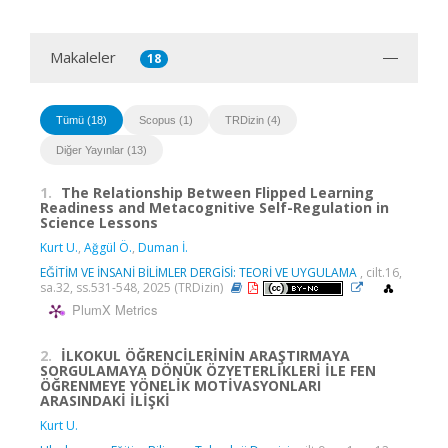
Makaleler
18
Tümü (18)
Scopus (1)
TRDizin (4)
Diğer Yayınlar (13)
1.
The Relationship Between Flipped Learning
Readiness and Metacognitive Self-Regulation in
Science Lessons
Kurt U.
,
Ağgül Ö.
,
Duman İ.
EĞİTİM VE İNSANİ BİLİMLER DERGİSİ: TEORİ VE UYGULAMA
, cilt.16,
sa.32, ss.531-548, 2025 (TRDizin)
PlumX Metrics
2.
İLKOKUL ÖĞRENCİLERİNİN ARAŞTIRMAYA
SORGULAMAYA DÖNÜK ÖZYETERLİKLERİ İLE FEN
ÖĞRENMEYE YÖNELİK MOTİVASYONLARI
ARASINDAKİ İLİŞKİ
Kurt U.