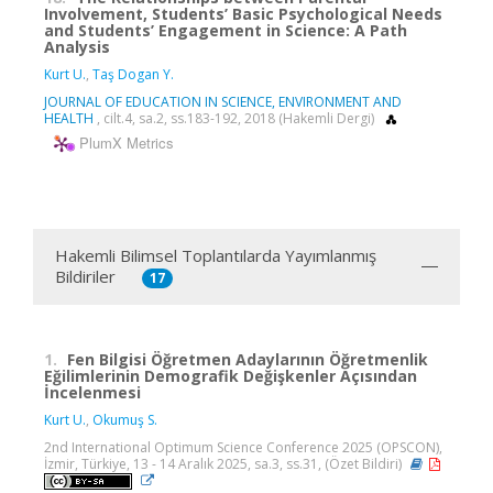
Involvement, Students’ Basic Psychological Needs
and Students’ Engagement in Science: A Path
Analysis
Kurt U.
,
Taş Dogan Y.
JOURNAL OF EDUCATION IN SCIENCE, ENVIRONMENT AND
HEALTH
, cilt.4, sa.2, ss.183-192, 2018 (Hakemli Dergi)
PlumX Metrics
Hakemli Bilimsel Toplantılarda Yayımlanmış
Bildiriler
17
1.
Fen Bilgisi Öğretmen Adaylarının Öğretmenlik
Eğilimlerinin Demografik Değişkenler Açısından
İncelenmesi
Kurt U.
,
Okumuş S.
2nd International Optimum Science Conference 2025 (OPSCON),
İzmir, Türkiye, 13 - 14 Aralık 2025, sa.3, ss.31, (Özet Bildiri)