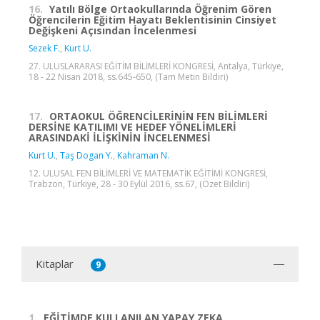
16.
Yatılı Bölge Ortaokullarında Öğrenim Gören
Öğrencilerin Eğitim Hayatı Beklentisinin Cinsiyet
Değişkeni Açısından İncelenmesi
Sezek F.
,
Kurt U.
27. ULUSLARARASI EĞİTİM BİLİMLERİ KONGRESİ, Antalya, Türkiye,
18 - 22 Nisan 2018, ss.645-650, (Tam Metin Bildiri)
17.
ORTAOKUL ÖĞRENCİLERİNİN FEN BİLİMLERİ
DERSİNE KATILIMI VE HEDEF YÖNELİMLERİ
ARASINDAKİ İLİŞKİNİN İNCELENMESİ
Kurt U.
,
Taş Dogan Y.
,
Kahraman N.
12. ULUSAL FEN BİLİMLERİ VE MATEMATİK EĞİTİMİ KONGRESİ,
Trabzon, Türkiye, 28 - 30 Eylül 2016, ss.67, (Özet Bildiri)
Kitaplar
9
1.
EĞİTİMDE KULLANILAN YAPAY ZEKA