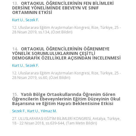
13.
ORTAOKUL ÖĞRENCİLERİNİN FEN BİLİMLERİ
DERSİNE YÖNELİMİNDE EBEVEYN VE SINIF
ORTAMININ ETKİSİ
Kurt U.
,
Sezek F.
12. Uluslararası Eğitim Araştırmaları Kongresi, Rize, Türkiye, 25 -
28 Nisan 2019, ss.134, (Özet Bildiri)
14.
ORTAOKUL ÖĞRENCİLERİNİN ÖĞRENMEYE
YÖNELİK SORUMLULUKLARININ ÇEŞİTLİ
DEMOGRAFİK ÖZELLİKLER AÇISINDAN İNCELENMESİ
Kurt U.
,
Sezek F.
12. Uluslararası Eğitim Araştırmaları Kongresi, Rize, Türkiye, 25 -
28 Nisan 2019, ss.60, (Özet Bildiri)
15.
Yatılı Bölge Ortaokullarında Öğrenim Gören
Öğrencilerin Ebeveynlerinin Eğitim Düzeyinin Okul
Başarısına ve Eğitim Hayatı Beklentisine Etkisi
Sezek F.
,
Kurt U.
,
Yılmaz M.
27. ULUSLARARASI EĞİTİM BİLİMLERİ KONGRESİ, Antalya, Türkiye,
18 - 22 Nisan 2018, ss.639-644, (Tam Metin Bildiri)