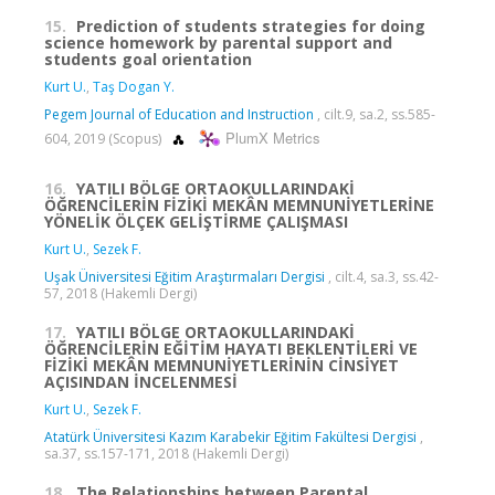
15.
Prediction of students strategies for doing
science homework by parental support and
students goal orientation
Kurt U.
,
Taş Dogan Y.
Pegem Journal of Education and Instruction
, cilt.9, sa.2, ss.585-
PlumX Metrics
604, 2019 (Scopus)
16.
YATILI BÖLGE ORTAOKULLARINDAKİ
ÖĞRENCİLERİN FİZİKİ MEKÂN MEMNUNİYETLERİNE
YÖNELİK ÖLÇEK GELİŞTİRME ÇALIŞMASI
Kurt U.
,
Sezek F.
Uşak Üniversitesi Eğitim Araştırmaları Dergisi
, cilt.4, sa.3, ss.42-
57, 2018 (Hakemli Dergi)
17.
YATILI BÖLGE ORTAOKULLARINDAKİ
ÖĞRENCİLERİN EĞİTİM HAYATI BEKLENTİLERİ VE
FİZİKİ MEKÂN MEMNUNİYETLERİNİN CİNSİYET
AÇISINDAN İNCELENMESİ
Kurt U.
,
Sezek F.
Atatürk Üniversitesi Kazım Karabekir Eğitim Fakültesi Dergisi
,
sa.37, ss.157-171, 2018 (Hakemli Dergi)
18.
The Relationships between Parental