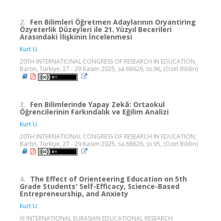
2.
Fen Bilimleri Öğretmen Adaylarının Oryantiring
Özyeterlik Düzeyleri ile 21. Yüzyıl Becerileri
Arasındaki İlişkinin İncelenmesi
Kurt U.
20TH INTERNATIONAL CONGRESS OF RESEARCH IN EDUCATION,
Bartın, Türkiye, 27 - 29 Kasım 2025, sa.68626, ss.96, (Özet Bildiri)
3.
Fen Bilimlerinde Yapay Zekâ: Ortaokul
Öğrencilerinin Farkındalık ve Eğilim Analizi
Kurt U.
20TH INTERNATIONAL CONGRESS OF RESEARCH IN EDUCATION,
Bartın, Türkiye, 27 - 29 Kasım 2025, sa.68626, ss.95, (Özet Bildiri)
4.
The Effect of Orienteering Education on 5th
Grade Students' Self-Efficacy, Science-Based
Entrepreneurship, and Anxiety
Kurt U.
XI INTERNATIONAL EURASIAN EDUCATIONAL RESEARCH