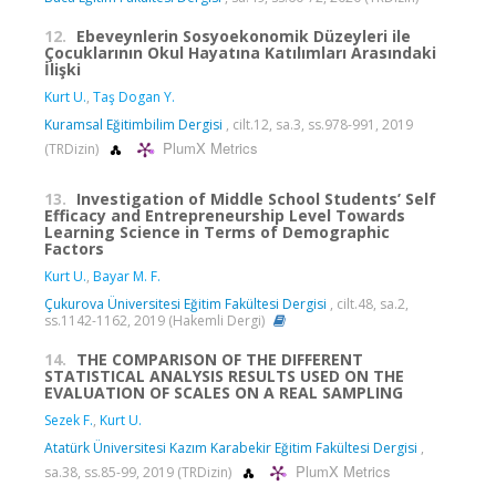
12.
Ebeveynlerin Sosyoekonomik Düzeyleri ile
Çocuklarının Okul Hayatına Katılımları Arasındaki
İlişki
Kurt U.
,
Taş Dogan Y.
Kuramsal Eğitimbilim Dergisi
, cilt.12, sa.3, ss.978-991, 2019
PlumX Metrics
(TRDizin)
13.
Investigation of Middle School Students’ Self
Efficacy and Entrepreneurship Level Towards
Learning Science in Terms of Demographic
Factors
Kurt U.
,
Bayar M. F.
Çukurova Üniversitesi Eğitim Fakültesi Dergisi
, cilt.48, sa.2,
ss.1142-1162, 2019 (Hakemli Dergi)
14.
THE COMPARISON OF THE DIFFERENT
STATISTICAL ANALYSIS RESULTS USED ON THE
EVALUATION OF SCALES ON A REAL SAMPLING
Sezek F.
,
Kurt U.
Atatürk Üniversitesi Kazım Karabekir Eğitim Fakültesi Dergisi
,
PlumX Metrics
sa.38, ss.85-99, 2019 (TRDizin)