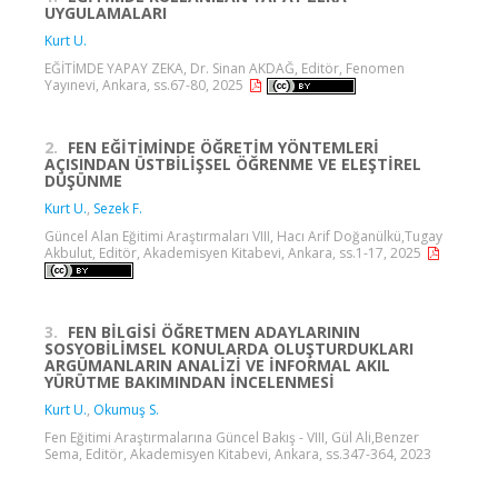
UYGULAMALARI
Kurt U.
EĞİTİMDE YAPAY ZEKA, Dr. Sinan AKDAĞ, Editör, Fenomen
Yayınevi, Ankara, ss.67-80, 2025
2.
FEN EĞİTİMİNDE ÖĞRETİM YÖNTEMLERİ
AÇISINDAN ÜSTBİLİŞSEL ÖĞRENME VE ELEŞTİREL
DÜŞÜNME
Kurt U.
,
Sezek F.
Güncel Alan Eğitimi Araştırmaları VIII, Hacı Arif Doğanülkü,Tugay
Akbulut, Editör, Akademisyen Kitabevi, Ankara, ss.1-17, 2025
3.
FEN BİLGİSİ ÖĞRETMEN ADAYLARININ
SOSYOBİLİMSEL KONULARDA OLUŞTURDUKLARI
ARGÜMANLARIN ANALİZİ VE İNFORMAL AKIL
YÜRÜTME BAKIMINDAN İNCELENMESİ
Kurt U.
,
Okumuş S.
Fen Eğitimi Araştırmalarına Güncel Bakış - VIII, Gül Ali,Benzer
Sema, Editör, Akademisyen Kitabevi, Ankara, ss.347-364, 2023