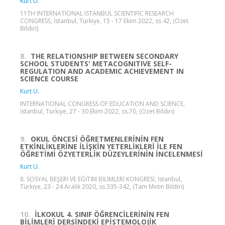
Kurt U.
11TH INTERNATIONAL ISTANBUL SCIENTIFIC RESEARCH
CONGRESS, İstanbul, Türkiye, 15 - 17 Ekim 2022, ss.42, (Özet
Bildiri)
8.
THE RELATIONSHIP BETWEEN SECONDARY
SCHOOL STUDENTS' METACOGNITIVE SELF-
REGULATION AND ACADEMIC ACHIEVEMENT IN
SCIENCE COURSE
Kurt U.
INTERNATIONAL CONGRESS OF EDUCATION AND SCIENCE,
İstanbul, Türkiye, 27 - 30 Ekim 2022, ss.70, (Özet Bildiri)
9.
OKUL ÖNCESİ ÖĞRETMENLERİNİN FEN
ETKİNLİKLERİNE İLİŞKİN YETERLİKLERİ İLE FEN
ÖĞRETİMİ ÖZYETERLİK DÜZEYLERİNİN İNCELENMESİ
Kurt U.
8. SOSYAL BEŞERİ VE EĞİTİM BİLİMLERİ KONGRESİ, İstanbul,
Türkiye, 23 - 24 Aralık 2020, ss.335-342, (Tam Metin Bildiri)
10.
İLKOKUL 4. SINIF ÖĞRENCİLERİNİN FEN
BİLİMLERİ DERSİNDEKİ EPİSTEMOLOJİK