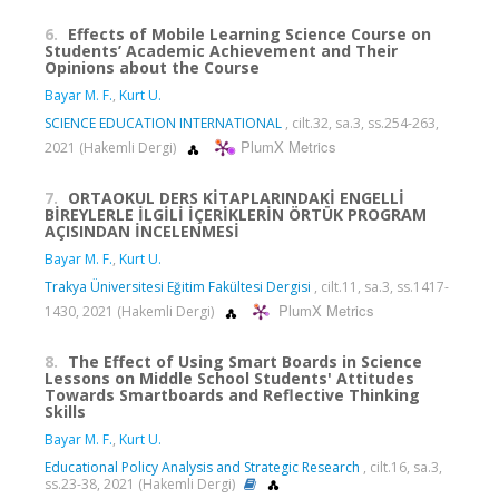
6.
Effects of Mobile Learning Science Course on
Students’ Academic Achievement and Their
Opinions about the Course
Bayar M. F.
,
Kurt U.
SCIENCE EDUCATION INTERNATIONAL
, cilt.32, sa.3, ss.254-263,
PlumX Metrics
2021 (Hakemli Dergi)
7.
ORTAOKUL DERS KİTAPLARINDAKİ ENGELLİ
BİREYLERLE İLGİLİ İÇERİKLERİN ÖRTÜK PROGRAM
AÇISINDAN İNCELENMESİ
Bayar M. F.
,
Kurt U.
Trakya Üniversitesi Eğitim Fakültesi Dergisi
, cilt.11, sa.3, ss.1417-
PlumX Metrics
1430, 2021 (Hakemli Dergi)
8.
The Effect of Using Smart Boards in Science
Lessons on Middle School Students' Attitudes
Towards Smartboards and Reflective Thinking
Skills
Bayar M. F.
,
Kurt U.
Educational Policy Analysis and Strategic Research
, cilt.16, sa.3,
ss.23-38, 2021 (Hakemli Dergi)