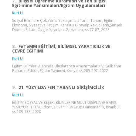
7.
Bilişsel Öğrenme Kuramları ve Fen Bilgisi
Eğitimine Yansımaları/Eğitim Uygulamaları
Kurt U.
Sosyal Bilimlere Çok Yönlü Yaklaşımlar: Tarih, Turizm, Eğitim,
Ekonomi, Siyaset ve İletişim, Karakuş Girayalp,Yakut Fatih,Şimşek
Didem, Editör, Özgür Yayınları, Gaziantep, ss.77-87, 2023
8.
FeTeMM EĞİTİMİ, BİLİMSEL YARATICILIK VE
ÇEVRE EĞİTİMİ
Kurt U.
Eğitim Bilimleri Alanında Uluslararası Araştırmalar XIV, Gülbahar
Bahadır, Editör, Eğitim Yayınevi, Konya, ss.285-297, 2022
9.
21. YÜZYILDA FEN TABANLI GİRİŞİMCİLİK
Kurt U.
EĞİTİM SOSYAL VE BEŞERİ BİLİMLERİNE MULTİDİSİPLİNER BAKIŞ,
YEŞİLYURT ETEM, Editör, Güven Plus Grup Danışmanlık, İstanbul,
ss.109-133, 2020