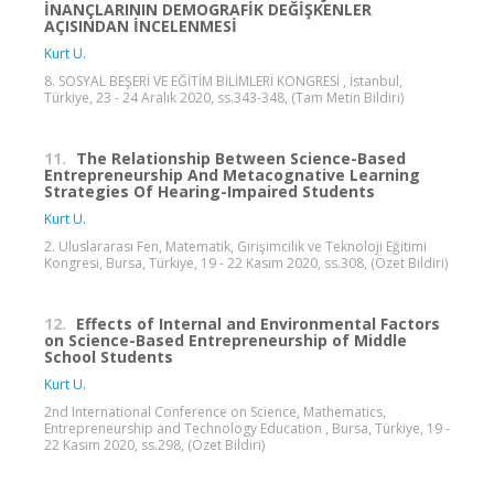
İNANÇLARININ DEMOGRAFİK DEĞİŞKENLER
AÇISINDAN İNCELENMESİ
Kurt U.
8. SOSYAL BEŞERİ VE EĞİTİM BİLİMLERİ KONGRESİ , İstanbul,
Türkiye, 23 - 24 Aralık 2020, ss.343-348, (Tam Metin Bildiri)
11.
The Relationship Between Science-Based
Entrepreneurship And Metacognative Learning
Strategies Of Hearing-Impaired Students
Kurt U.
2. Uluslararası Fen, Matematik, Girişimcilik ve Teknoloji Eğitimi
Kongresi, Bursa, Türkiye, 19 - 22 Kasım 2020, ss.308, (Özet Bildiri)
12.
Effects of Internal and Environmental Factors
on Science-Based Entrepreneurship of Middle
School Students
Kurt U.
2nd International Conference on Science, Mathematics,
Entrepreneurship and Technology Education , Bursa, Türkiye, 19 -
22 Kasım 2020, ss.298, (Özet Bildiri)